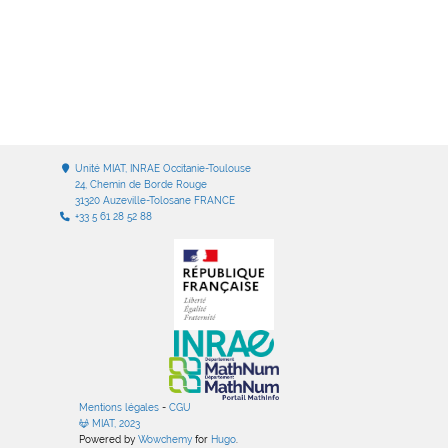
Unité MIAT, INRAE Occitanie-Toulouse
24, Chemin de Borde Rouge
31320 Auzeville-Tolosane FRANCE
+33 5 61 28 52 88
Mentions légales
-
CGU
MIAT, 2023
Powered by
Wowchemy
for
Hugo
.