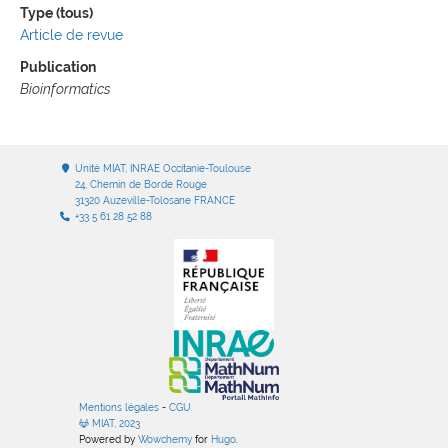
Type (tous)
Article de revue
Publication
Bioinformatics
Unité MIAT, INRAE Occitanie-Toulouse
24, Chemin de Borde Rouge
31320 Auzeville-Tolosane FRANCE
+33 5 61 28 52 88
Mentions légales
-
CGU
MIAT, 2023
Powered by
Wowchemy
for
Hugo
.