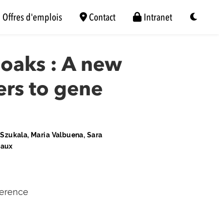
Offres d'emplois
Contact
Intranet
oaks : A new
ers to gene
a Szukala, Maria Valbuena, Sara
vaux
ference