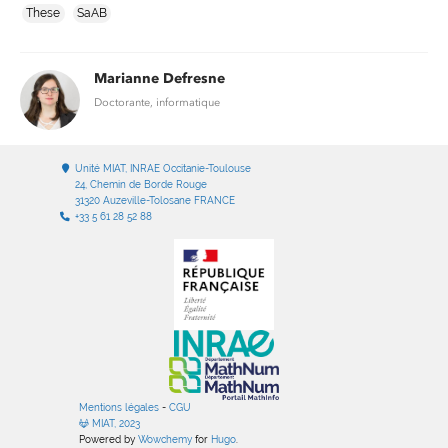
These
SaAB
Marianne Defresne
Doctorante, informatique
Unité MIAT, INRAE Occitanie-Toulouse
24, Chemin de Borde Rouge
31320 Auzeville-Tolosane FRANCE
+33 5 61 28 52 88
Mentions légales
-
CGU
MIAT, 2023
Powered by
Wowchemy
for
Hugo
.