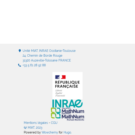
Unité MIAT, INRAE Occitanie-Toulouse
24, Chemin de Borde Rouge
31320 Auzeville-Tolosane FRANCE
+33 5 61 28 52 88
Mentions légales
-
CGU
MIAT, 2023
Powered by
Wowchemy
for
Hugo
.