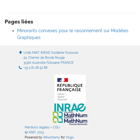
Pages liées
Minorants convexes pour le raisonnement sur Modèles
Graphiques
Unité MIAT, INRAE Occitanie-Toulouse
24, Chemin de Borde Rouge
31320 Auzeville-Tolosane FRANCE
+33 5 61 28 52 88
Mentions légales
-
CGU
MIAT, 2023
Powered by
Wowchemy
for
Hugo
.