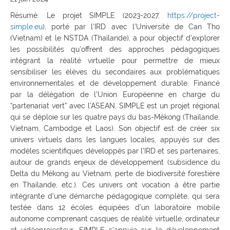
Résumé: Le projet SIMPLE (2023-2027,
https://project-
simple.eu
), porté par l’IRD avec l’Université de Can Tho
(Vietnam) et le NSTDA (Thaïlande), a pour objectif d’explorer
les possibilités qu’offrent des approches pédagogiques
intégrant la réalité virtuelle pour permettre de mieux
sensibiliser les élèves du secondaires aux problématiques
environnementales et de développement durable. Financé
par la délégation de l’Union Européenne en charge du
“partenariat vert” avec l’ASEAN, SIMPLE est un projet régional
qui se déploie sur les quatre pays du bas-Mékong (Thaïlande,
Vietnam, Cambodge et Laos). Son objectif est de créer six
univers virtuels dans les langues locales, appuyés sur des
modèles scientifiques développés par l’IRD et ses partenaires,
autour de grands enjeux de développement (subsidence du
Delta du Mékong au Vietnam, perte de biodiversité forestière
en Thaïlande, etc.). Ces univers ont vocation à être partie
intégrante d’une démarche pédagogique complète, qui sera
testée dans 12 écoles équipées d’un laboratoire mobile
autonome comprenant casques de réalité virtuelle, ordinateur
et vidéoprojecteur. SIMPLE s’appuie sur le développement